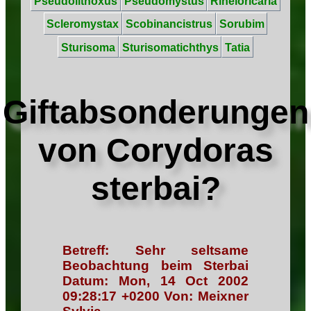
Pseudolithoxus
Pseudomystus
Rineloricaria
Scleromystax
Scobinancistrus
Sorubim
Sturisoma
Sturisomatichthys
Tatia
Giftabsonderungen
von Corydoras
sterbai?
Betreff: Sehr seltsame
Beobachtung beim Sterbai
Datum: Mon, 14 Oct 2002
09:28:17 +0200 Von: Meixner