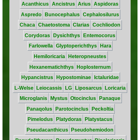
Acanthicus
Ancistrus
Arius
Aspidoras
Aspredo
Bunocephalus
Cephalosilurus
Chaca
Chaetostoma
Clarias
Cochliodon
Corydoras
Dysichthys
Entemocorus
Farlowella
Glyptoperichthys
Hara
Hemiloricaria
Heteropneustes
Hexanematichthys
Hoplosternum
Hypancistrus
Hypostominae
Ictaluridae
L-Welse
Leiocassis
LG
Liposarcus
Loricaria
Microglanis
Mystus
Otocinclus
Panaque
Panaqolus
Parotocinclus
Peckoltia
Pimelodus
Platydoras
Platystacus
Pseudacanthicus
Pseudohemiodon