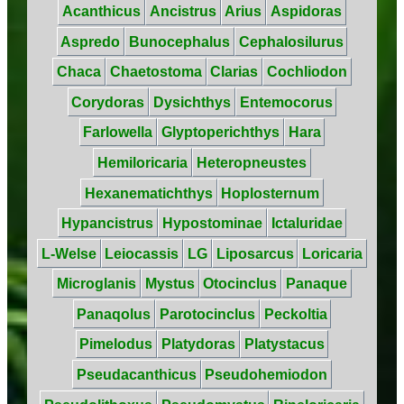
Acanthicus
Ancistrus
Arius
Aspidoras
Aspredo
Bunocephalus
Cephalosilurus
Chaca
Chaetostoma
Clarias
Cochliodon
Corydoras
Dysichthys
Entemocorus
Farlowella
Glyptoperichthys
Hara
Hemiloricaria
Heteropneustes
Hexanematichthys
Hoplosternum
Hypancistrus
Hypostominae
Ictaluridae
L-Welse
Leiocassis
LG
Liposarcus
Loricaria
Microglanis
Mystus
Otocinclus
Panaque
Panaqolus
Parotocinclus
Peckoltia
Pimelodus
Platydoras
Platystacus
Pseudacanthicus
Pseudohemiodon