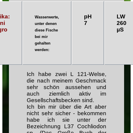
ika:
pH
LW
Wasserwerte,
ni
7
260
unter denen
gro
µS
diese Fische
bei mir
gehalten
werden:
Ich habe zwei L 121-Welse,
die nach meinem Geschmack
sehr schön aussehen und
auch ziemlich aktiv im
Gesellschaftsbecken sind.
Ich bin mir über die Art aber
nicht sehr sicher - bekommen
habe ich sie unter der
Bezeichnung L37 Cochliodon
sp. (Das Große Buch der