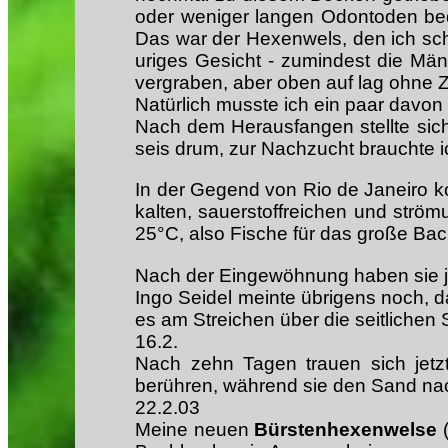
oder weniger langen Odontoden bed
Das war der Hexenwels, den ich sch
uriges Gesicht - zumindest die Mä
vergraben, aber oben auf lag ohne 
Natürlich musste ich ein paar davon
Nach dem Herausfangen stellte sic
seis drum, zur Nachzucht brauchte 
In der Gegend von Rio de Janeiro ko
kalten, sauerstoffreichen und ström
25°C, also Fische für das große Ba
Nach der Eingewöhnung haben sie jet
Ingo Seidel meinte übrigens noch, 
es am Streichen über die seitlichen 
16.2.
Nach zehn Tagen trauen sich jetz
berühren, während sie den Sand na
22.2.03
Meine neuen
Bürstenhexenwelse
(