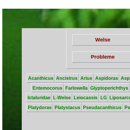
Welse
Probleme
Acanthicus
Ancistrus
Arius
Aspidoras
Asp
Entemocorus
Farlowella
Glyptoperichthys
Ictaluridae
L-Welse
Leiocassis
LG
Liposarc
Platydoras
Platystacus
Pseudacanthicus
P