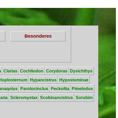
Besonderes
a
Clarias
Cochliodon
Corydoras
Dysichthys
Hoplosternum
Hypancistrus
Hypostominae
anaqolus
Parotocinclus
Peckoltia
Pimelodus
aria
Scleromystax
Scobinancistrus
Sorubim