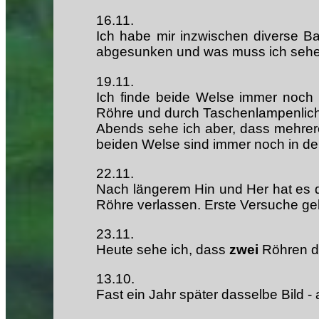
16.11.
Ich habe mir inzwischen diverse 
abgesunken und was muss ich sehen
19.11.
Ich finde beide Welse immer noch
Röhre und durch Taschenlampenlicht n
Abends sehe ich aber, dass mehrere 
beiden Welse sind immer noch in der 
22.11.
Nach längerem Hin und Her hat es 
Röhre verlassen. Erste Versuche gel
23.11.
Heute sehe ich, dass
zwei
Röhren du
13.10.
Fast ein Jahr später dasselbe Bild - a