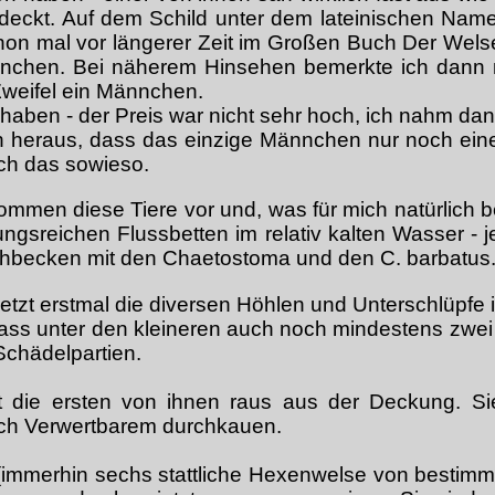
eckt. Auf dem Schild unter dem lateinischen Nam
on mal vor längerer Zeit im Großen Buch Der Welse b
nnchen. Bei näherem Hinsehen bemerkte ich dann n
Zweifel ein Männchen.
 haben - der Preis war nicht sehr hoch, ich nahm dan
h heraus, dass das einzige Männchen nur noch eine
ich das sowieso.
mmen diese Tiere vor und, was für mich natürlich bes
ungsreichen Flussbetten im relativ kalten Wasser -
chbecken mit den Chaetostoma und den C. barbatus
zt erstmal die diversen Höhlen und Unterschlüpfe in
dass unter den kleineren auch noch mindestens zwe
Schädelpartien.
t die ersten von ihnen raus aus der Deckung. S
ch Verwertbarem durchkauen.
immerhin sechs stattliche Hexenwelse von bestim