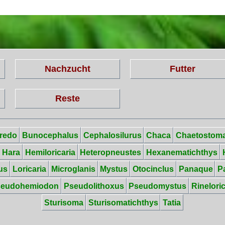
Nachzucht
Futter
Reste
redo
Bunocephalus
Cephalosilurus
Chaca
Chaetostom
Hara
Hemiloricaria
Heteropneustes
Hexanematichthys
us
Loricaria
Microglanis
Mystus
Otocinclus
Panaque
P
seudohemiodon
Pseudolithoxus
Pseudomystus
Rineloric
Sturisoma
Sturisomatichthys
Tatia