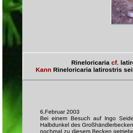
Rineloricaria
cf.
latir
Kann
Rineloricaria latirostris se
6.Februar 2003
Bei einem Besuch auf Ingo Seidel
Halbdunkel des Großhändlerbeckens
nochmal zu diesem Becken getrieben