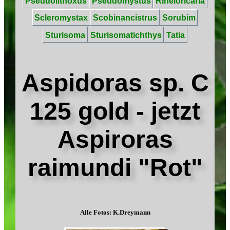
Pseudolithoxus
Pseudomystus
Rineloricaria
Scleromystax
Scobinancistrus
Sorubim
Sturisoma
Sturisomatichthys
Tatia
Aspidoras sp. C
125 gold - jetzt
Aspiroras
raimundi "Rot"
Alle Fotos: K.Dreymann