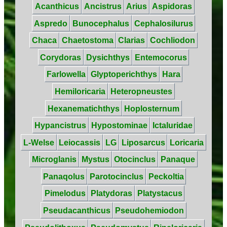
Acanthicus
Ancistrus
Arius
Aspidoras
Aspredo
Bunocephalus
Cephalosilurus
Chaca
Chaetostoma
Clarias
Cochliodon
Corydoras
Dysichthys
Entemocorus
Farlowella
Glyptoperichthys
Hara
Hemiloricaria
Heteropneustes
Hexanematichthys
Hoplosternum
Hypancistrus
Hypostominae
Ictaluridae
L-Welse
Leiocassis
LG
Liposarcus
Loricaria
Microglanis
Mystus
Otocinclus
Panaque
Panaqolus
Parotocinclus
Peckoltia
Pimelodus
Platydoras
Platystacus
Pseudacanthicus
Pseudohemiodon